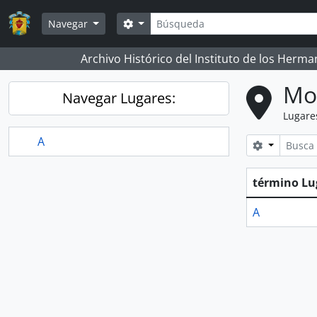
Skip to main content
Búsqueda
Search options
Navegar
Archivo Histórico del Instituto de los Her
Mo
Navegar Lugares:
Lugare
A
Search opt
término Lu
A