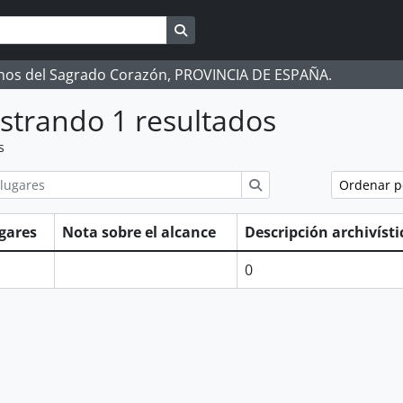
Search in browse page
manos del Sagrado Corazón, PROVINCIA DE ESPAÑA.
strando 1 resultados
s
ions
Búsqueda
Ordenar 
gares
Nota sobre el alcance
Descripción archivíst
0